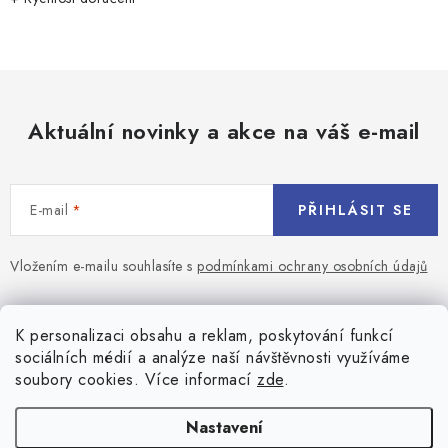
Aktuální novinky a akce na váš e-mail
E-mail
PŘIHLÁSIT SE
Vložením e-mailu souhlasíte s
podmínkami ochrany osobních údajů
Z
á
Blog
K personalizaci obsahu a reklam, poskytování funkcí
p
sociálních médií a analýze naší návštěvnosti využíváme
a
Jaký terč na šipky vybrat pro začátečníka?
soubory cookies. Více informací
zde
.
Přihlášení
t
í
Historie biliardu
Prihlásenie
Nastavení
Informace