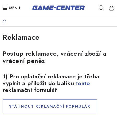
Přejít
Hleda
na
obsah
Šipky
Domů
Kulečník
Reklamace
Poker
Postup reklamace, vrácení zboží a
Stolní fotbal
vrácení peněz
Akční zboží
Dárkové poukazy
1) Pro uplatnění reklamace je třeba
vyplnit a přiložit do balíku
tento
Dárkové poukazy
reklamační formulář
Kontakty
STÁHNOUT REKLAMAČNÍ FORMULÁR