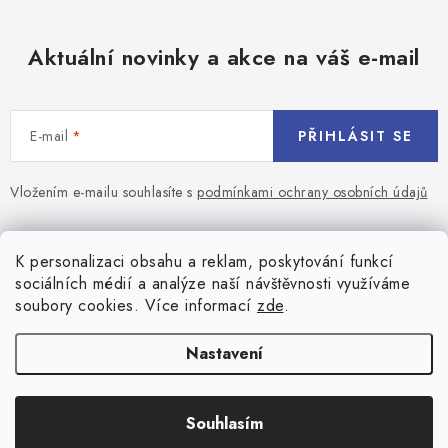
v
ý
p
Aktuální novinky a akce na váš e-mail
i
s
u
E-mail
PŘIHLÁSIT SE
Vložením e-mailu souhlasíte s
podmínkami ochrany osobních údajů
Z
á
Blog
K personalizaci obsahu a reklam, poskytování funkcí
p
sociálních médií a analýze naší návštěvnosti využíváme
a
Jaký terč na šipky vybrat pro začátečníka?
soubory cookies. Více informací
zde
.
Přihlášení
t
í
Historie biliardu
Prihlásenie
Nastavení
Informace
Registrace
Všeobecné obchodní podmínky
Souhlasím
Copyright 2026
Game-center.cz
. Všechna práva vyhrazena.
Košík
Zásady ochrany osobních údajů
Vytvořil Shoptet