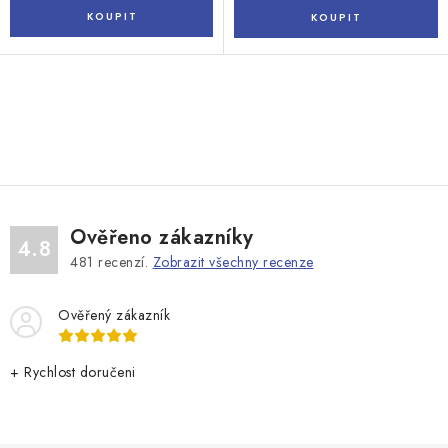
O
v
l
á
d
Ověřeno zákazníky
a
4.8
481
recenzí.
Zobrazit všechny recenze
c
í
Ověřený zákazník
p
r
v
+ Rychlost doručeni
k
y