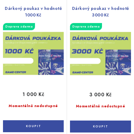
r
p
Dárkový poukaz v hodnotě
Dárkový poukaz v hodnotě
o
r
1000 Kč
3000 Kč
d
o
Doprava zdarma
Doprava zdarma
u
d
k
u
t
k
ů
t
ů
1 000 Kč
3 000 Kč
Momentálně nedostupné
Momentálně nedostupné