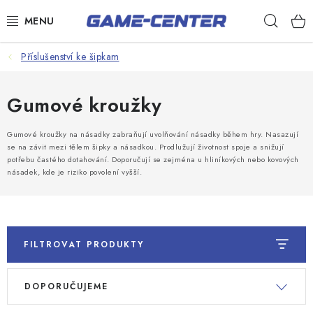
Přejít
Hleda
na
obsah
Šipky
Příslušenství ke šipkam
Kulečník
Gumové kroužky
Poker
Gumové kroužky na násadky zabraňují uvolňování násadky během hry. Nasazují
Stolní fotbal
se na závit mezi tělem šipky a násadkou. Prodlužují životnost spoje a snižují
potřebu častého dotahování. Doporučují se zejména u hliníkových nebo kovových
Akční zboží
násadek, kde je riziko povolení vyšší.
Dárkové poukazy
Dárkové poukazy
FILTROVAT PRODUKTY
Kontakty
V
Ř
DOPORUČUJEME
ý
a