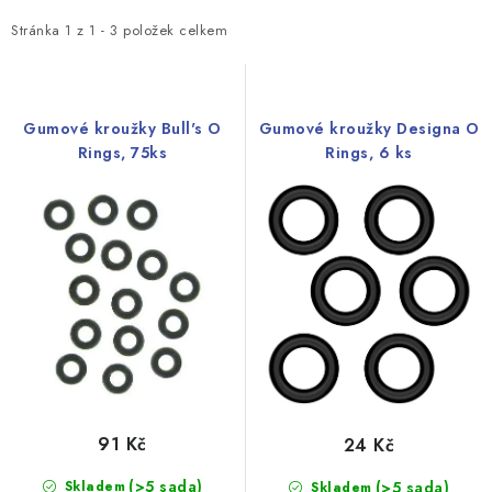
p
z
i
e
Stránka
1
z
1
-
3
položek celkem
s
n
p
í
r
p
Gumové kroužky Bull's O
Gumové kroužky Designa O
o
r
Rings, 75ks
Rings, 6 ks
d
o
u
d
k
u
t
k
ů
t
ů
91 Kč
24 Kč
(>5 sada)
Skladem
(>5 sada)
Skladem