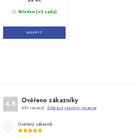
(>5 sada)
Skladem
O
v
l
á
d
Ověřeno zákazníky
a
4.8
481
recenzí.
Zobrazit všechny recenze
c
í
Ověřený zákazník
p
r