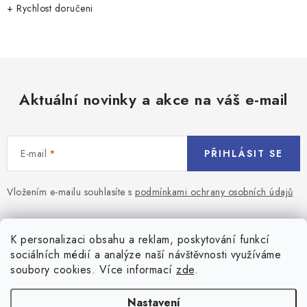
v
+ Rychlost doručeni
k
y
v
ý
p
Aktuální novinky a akce na váš e-mail
i
s
u
E-mail
PŘIHLÁSIT SE
Vložením e-mailu souhlasíte s
podmínkami ochrany osobních údajů
Z
á
Blog
K personalizaci obsahu a reklam, poskytování funkcí
p
sociálních médií a analýze naší návštěvnosti využíváme
a
Jaký terč na šipky vybrat pro začátečníka?
soubory cookies. Více informací
zde
.
Přihlášení
t
í
Historie biliardu
Prihlásenie
Nastavení