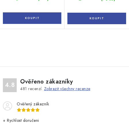
O
v
l
á
d
Ověřeno zákazníky
a
4.8
481
recenzí.
Zobrazit všechny recenze
c
í
Ověřený zákazník
p
r
v
+ Rychlost doručeni
k