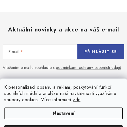
y
v
ý
p
Aktuální novinky a akce na váš e-mail
i
s
u
E-mail
PŘIHLÁSIT SE
Vložením e-mailu souhlasíte s
podmínkami ochrany osobních údajů
Z
á
Blog
K personalizaci obsahu a reklam, poskytování funkcí
p
sociálních médií a analýze naší návštěvnosti využíváme
a
Jaký terč na šipky vybrat pro začátečníka?
soubory cookies. Více informací
zde
.
Přihlášení
t
í
Historie biliardu
Prihlásenie
Nastavení
Informace
Registrace