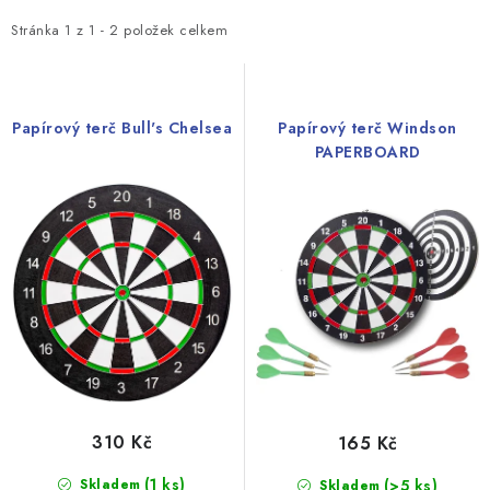
p
z
i
e
Stránka
1
z
1
-
2
položek celkem
s
n
p
í
r
p
Papírový terč Bull's Chelsea
Papírový terč Windson
o
r
PAPERBOARD
d
o
u
d
k
u
t
k
ů
t
ů
310 Kč
165 Kč
(1 ks)
Skladem
(>5 ks)
Skladem