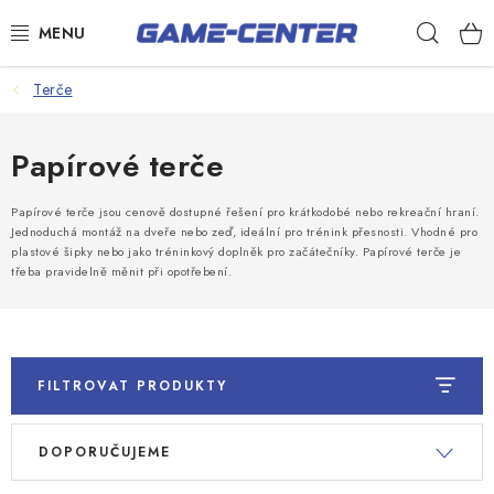
Přejít
Hleda
na
obsah
Šipky
Terče
Kulečník
Papírové terče
Poker
Papírové terče jsou cenově dostupné řešení pro krátkodobé nebo rekreační hraní.
Stolní fotbal
Jednoduchá montáž na dveře nebo zeď, ideální pro trénink přesnosti. Vhodné pro
plastové šipky nebo jako tréninkový doplněk pro začátečníky. Papírové terče je
Akční zboží
třeba pravidelně měnit při opotřebení.
Dárkové poukazy
Dárkové poukazy
FILTROVAT PRODUKTY
Kontakty
V
Ř
DOPORUČUJEME
ý
a