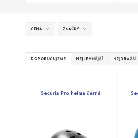
CENA
ZNAČKY
Ř
DOPORUČUJEME
NEJLEVNĚJŠÍ
NEJDRAŽŠÍ
a
V
z
ý
e
Securia Pro helma černá
Se
p
n
i
í
s
p
p