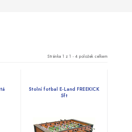
Stránka
1
z
1
-
4
položek celkem
utá
Stolní fotbal E-Land FREEKICK
5ft