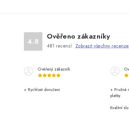
v
l
á
Ověřeno zákazníky
d
4.8
a
481
recenzí.
Zobrazit všechny recenze
c
í
Ověřený zákazník
Ov
p
r
+ Rychlost doručeni
+ Pružná 
v
platby.
k
Kvalitní slu
y
v