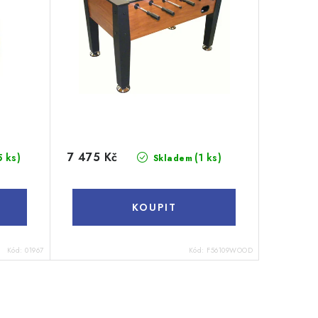
7 475 Kč
5 ks)
(1 ks)
Skladem
Kód:
01967
Kód:
F56109WOOD