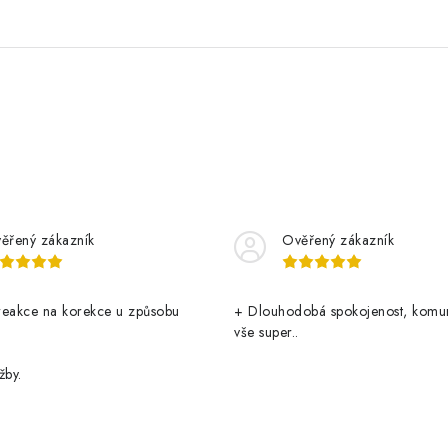
ěřený zákazník
Ověřený zákazník
reakce na korekce u způsobu
+ Dlouhodobá spokojenost, komu
vše super..
žby.