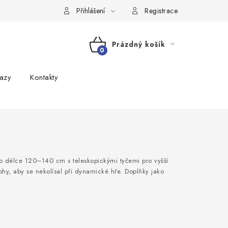
Přihlášení
Registrace
Prázdný košík
NÁKUPNÍ
azy
Kontakty
KOŠÍK
 o délce 120–140 cm s teleskopickými tyčemi pro vyšší
ohy, aby se nekolísal při dynamické hře. Doplňky jako