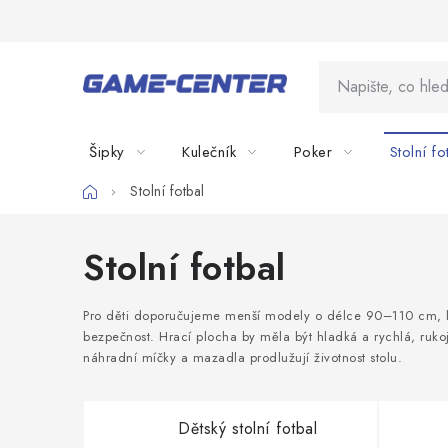
Přejít
na
obsah
Šipky
Kulečník
Poker
Stolní fo
Domů
Stolní fotbal
Stolní fotbal
Pro děti doporučujeme menší modely o délce 90–110 cm, kte
bezpečnost. Hrací plocha by měla být hladká a rychlá, rukoj
náhradní míčky a mazadla prodlužují životnost stolu.
Dětský stolní fotbal