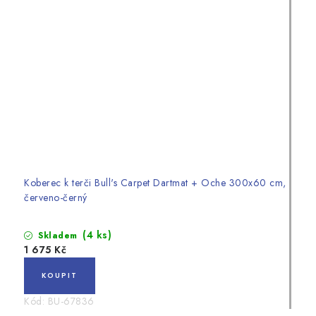
Koberec k terči Bull's Carpet Dartmat + Oche 300x60 cm,
červeno-černý
(4 ks)
Skladem
1 675 Kč
Kód:
BU-67836