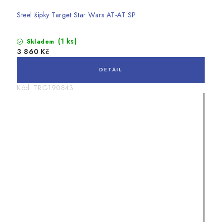
Steel šípky Target Star Wars AT-AT SP
(1 ks)
Skladem
3 860 Kč
Kód:
TRG190843