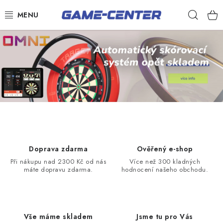
Přejít
Hleda
na
obsah
Šipky
Kulečník
Poker
Stolní fotbal
Akční zboží
Dárkové poukazy
Doprava zdarma
Ověřený e-shop
Při nákupu nad 2300 Kč od nás
Více než 300 kladných
Dárkové poukazy
máte dopravu zdarma.
hodnocení našeho obchodu.
Kontakty
Vše máme skladem
Jsme tu pro Vás