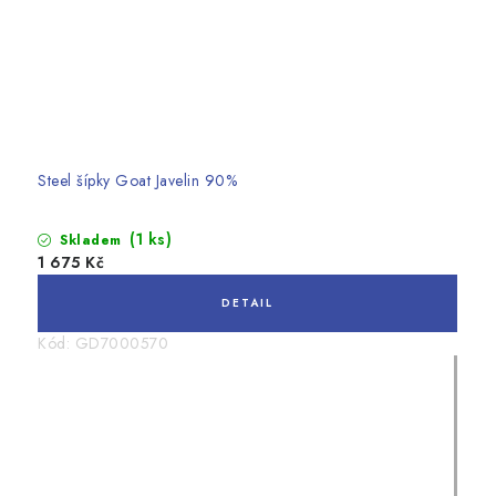
Steel šípky Goat Javelin 90%
(1 ks)
Skladem
1 675 Kč
Kód:
GD7000570