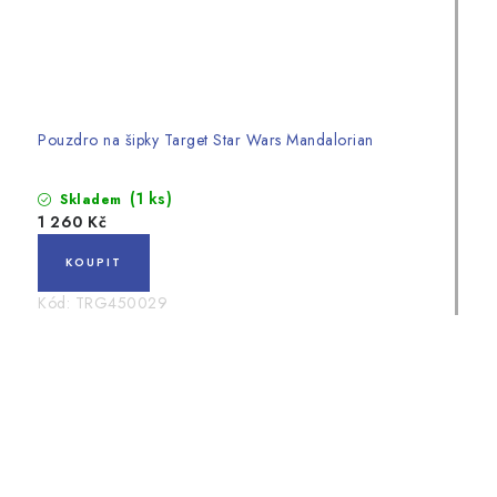
Pouzdro na šipky Target Star Wars Mandalorian
(1 ks)
Skladem
1 260 Kč
Kód:
TRG450029