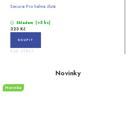
Securia Pro helma žlutá
(>5 ks)
Skladem
323 Kč
Kód:
01967
Novinky
Novinka
Novinka
Novinka
Novinka
Novinka