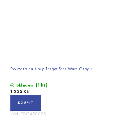
Pouzdro na šipky Target Star Wars Grogu
(1 ks)
Skladem
1 235 Kč
Kód:
TRG450028