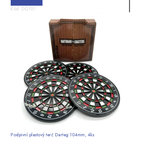
Kód:
DG101
Podpivní plastový terč Darteg 104mm, 4ks