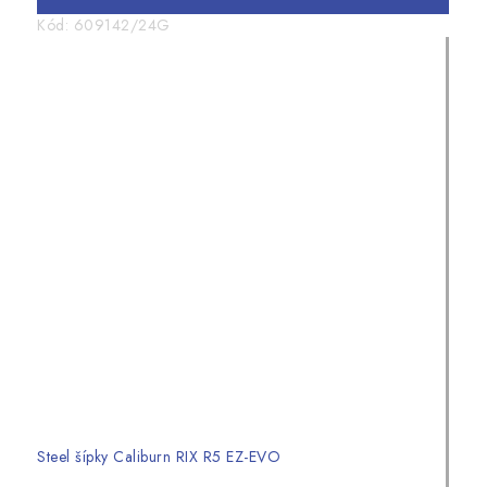
Kód:
609142/24G
Steel šípky Caliburn RIX R5 EZ-EVO