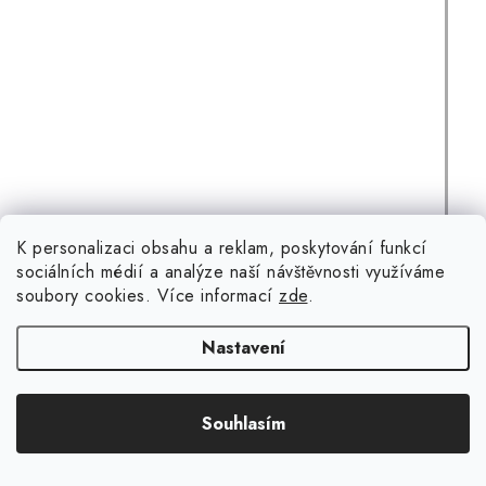
K personalizaci obsahu a reklam, poskytování funkcí
sociálních médií a analýze naší návštěvnosti využíváme
Steel šípky Caliburn RIX R1 EZ-EVO
soubory cookies. Více informací
zde
.
(1 ks)
Nastavení
Skladem
2 315 Kč
Souhlasím
Kód:
RIX2601Y