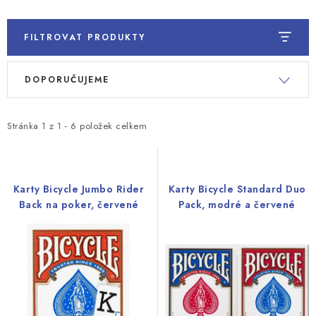
FILTROVAT PRODUKTY
V
Ř
DOPORUČUJEME
ý
a
p
z
i
e
Stránka
1
z
1
-
6
položek celkem
s
n
p
í
r
p
Karty Bicycle Jumbo Rider
Karty Bicycle Standard Duo
o
r
Back na poker, červené
Pack, modré a červené
d
o
u
d
k
u
t
k
ů
t