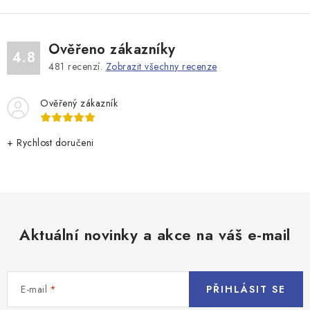
l
á
d
Ověřeno zákazníky
a
4.8
481
recenzí.
Zobrazit všechny recenze
c
í
Ověřený zákazník
p
r
v
+ Rychlost doručeni
k
y
v
ý
p
Aktuální novinky a akce na váš e-mail
i
s
u
E-mail
PŘIHLÁSIT SE