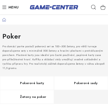
Přejít
Hleda
na
obsah
Šipky
Domů
Kulečník
Poker
Poker
Pro domácí partie postačí pokerový set se 100–300 žetony, pro větší turnaje
Stolní fotbal
doporučujeme sety s minimálně 500 žetony a hracími plochami s protiskluzovým
povrchem. Plastové karty jsou ideální pro časté používání, papírové karty zase
Akční zboží
pro příležitostné hraní. Kufříky a skládací stoly umožňují snadné uskladnění a
rychlou přípravu hry. Pro realistický zážitek doporučujeme žetony s váhou alespoň
Dárkové poukazy
11,5 gramu.
Dárkové poukazy
Pokerové karty
Pokerové sady
Kontakty
Žetony na poker