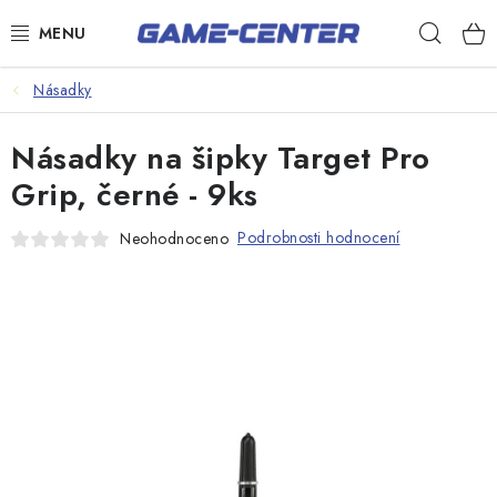
Přejít
Hleda
na
obsah
Šipky
Násadky
Kulečník
Násadky na šipky Target Pro
Poker
Grip, černé - 9ks
Stolní fotbal
Podrobnosti hodnocení
Neohodnoceno
Akční zboží
Dárkové poukazy
Dárkové poukazy
Kontakty