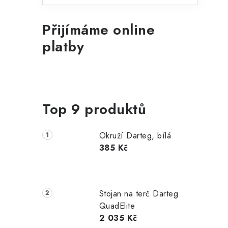
n
Přijímáme online
e
platby
l
Top 9 produktů
Okruží Darteg, bílá
385 Kč
Stojan na terč Darteg
QuadElite
2 035 Kč