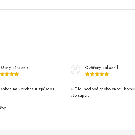
ěřený zákazník
Ověřený zákazník
reakce na korekce u způsobu
+ Dlouhodobá spokojenost, komu
vše super..
žby.