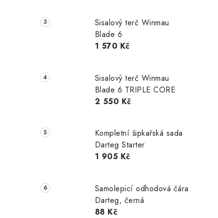
Sisalový terč Winmau
Blade 6
1 570 Kč
Sisalový terč Winmau
Blade 6 TRIPLE CORE
2 550 Kč
Kompletní šipkařská sada
Darteg Starter
1 905 Kč
Samolepicí odhodová čára
Darteg, černá
88 Kč