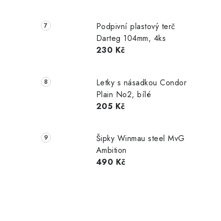
Podpivní plastový terč
Darteg 104mm, 4ks
230 Kč
Letky s násadkou Condor
Plain No2, bílé
205 Kč
Šipky Winmau steel MvG
Ambition
490 Kč