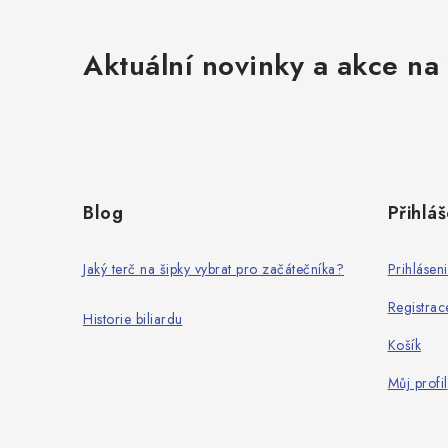
Aktuální novinky a akce na 
Z
á
Blog
Přihláš
p
a
Jaký terč na šipky vybrat pro začátečníka?
Prihlásen
t
Registrac
Historie biliardu
í
Košík
Můj profil