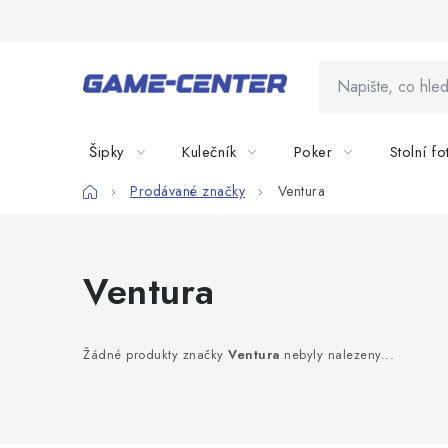
Přejít
na
obsah
Šipky
Kulečník
Poker
Stolní fo
Domů
Prodávané značky
Ventura
Ventura
Žádné produkty značky
Ventura
nebyly nalezeny...