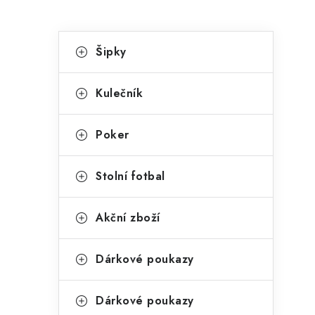
P
K
Přeskočit
Šipky
kategorie
a
o
t
s
Kulečník
e
t
g
Poker
r
o
a
r
Stolní fotbal
n
i
Akční zboží
e
n
í
Dárkové poukazy
p
Dárkové poukazy
a