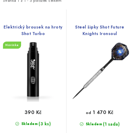
i
e
Stránka
1
z
1
-
5
položek celkem
s
n
p
í
r
p
Elektrický brousek na hroty
Steel šipky Shot Future
o
r
Shot Turbo
Knights Ironsoul
d
o
Novinka
u
d
k
u
t
k
ů
t
ů
390 Kč
1 470 Kč
od
(3 ks)
Skladem
(1 sada)
Skladem