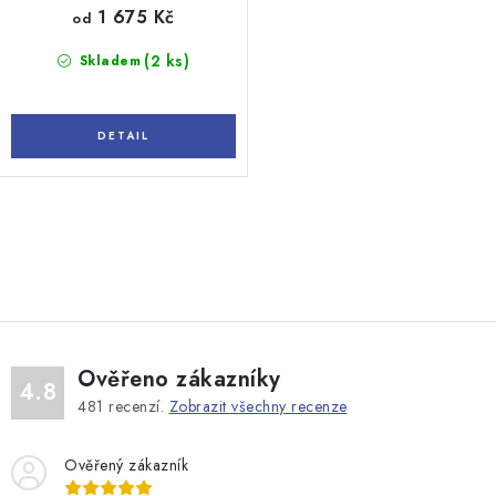
1 675 Kč
od
(2 ks)
Skladem
O
v
l
á
d
Ověřeno zákazníky
a
4.8
481
recenzí.
Zobrazit všechny recenze
c
í
Ověřený zákazník
p