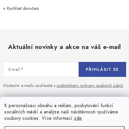
r
v
+ Rychlost doručeni
k
y
v
ý
p
Aktuální novinky a akce na váš e-mail
i
s
u
E-mail
PŘIHLÁSIT SE
Vložením e-mailu souhlasíte s
podmínkami ochrany osobních údajů
Z
á
Blog
K personalizaci obsahu a reklam, poskytování funkcí
p
sociálních médií a analýze naší návštěvnosti využíváme
a
Jaký terč na šipky vybrat pro začátečníka?
soubory cookies. Více informací
zde
.
Přihlášení
t