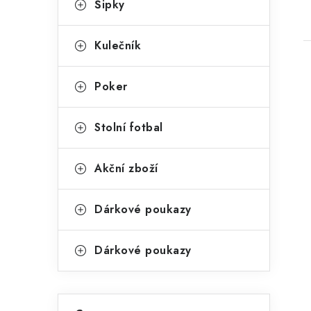
Šipky
kategorie
a
o
t
s
Kulečník
e
t
g
Poker
r
o
a
r
Stolní fotbal
i
n
i
Akční zboží
e
n
í
Dárkové poukazy
p
Dárkové poukazy
a
n