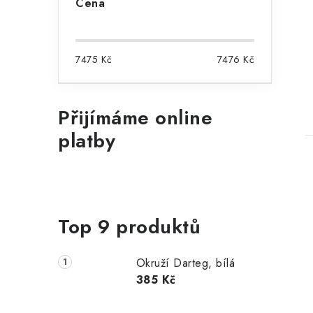
e
Cena
l
t
7475
Kč
7476
Kč
Přijímáme online
platby
Top 9 produktů
l
Okruží Darteg, bílá
385 Kč