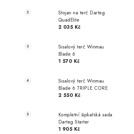
Stojan na terč Darteg
í
QuadElite
2 035 Kč
r
Sisalový terč Winmau
Blade 6
1 570 Kč
Sisalový terč Winmau
Blade 6 TRIPLE CORE
2 550 Kč
i
Kompletní šipkařská sada
Darteg Starter
1 905 Kč