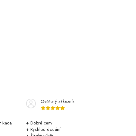
Ověřený zákazník
nikace,
+ Dobré ceny
+ Rychlost dodání
+ Široký výběr