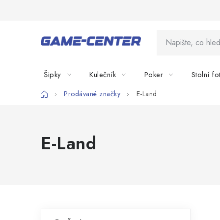
Přejít
na
obsah
Šipky
Kulečník
Poker
Stolní fo
Domů
Prodávané značky
E-Land
E-Land
P
K
Přeskočit