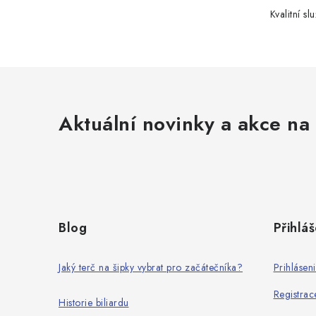
Kvalitní slu
Aktuální novinky a akce na 
Z
á
Blog
Přihláš
p
a
Jaký terč na šipky vybrat pro začátečníka?
Prihlásen
t
Registrac
Historie biliardu