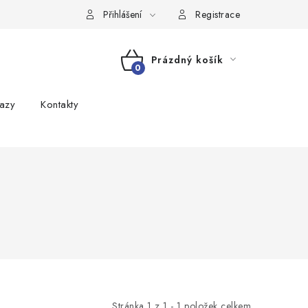
Přihlášení
Registrace
Prázdný košík
NÁKUPNÍ
azy
Kontakty
KOŠÍK
Stránka
1
z
1
-
1
položek celkem