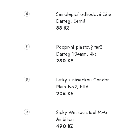
Samolepicí odhodová čára
Darteg, černá
88 Kč
Podpivní plastový terč
Darteg 104mm, 4ks
230 Kč
Letky s násadkou Condor
Plain No2, bílé
205 Kč
Šipky Winmau steel MvG
Ambition
490 Kč