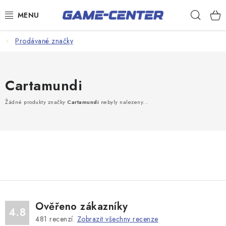
Přejít
Hleda
na
obsah
Šipky
Prodávané značky
Kulečník
Cartamundi
Poker
Stolní fotbal
Žádné produkty značky
Cartamundi
nebyly nalezeny...
Akční zboží
Dárkové poukazy
Dárkové poukazy
Kontakty
Ověřeno zákazníky
4.8
481
recenzí.
Zobrazit všechny recenze