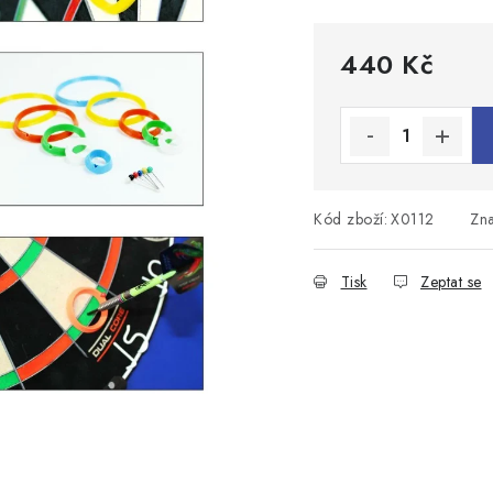
440 Kč
Měrná cena:
Kód zboží:
X0112
Zn
Tisk
Zeptat se