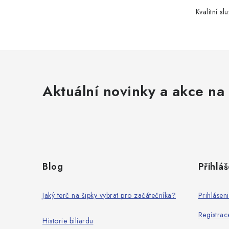
Kvalitní slu
Aktuální novinky a akce na 
Z
á
Blog
Přihláš
p
a
Jaký terč na šipky vybrat pro začátečníka?
Prihlásen
t
Registrac
Historie biliardu