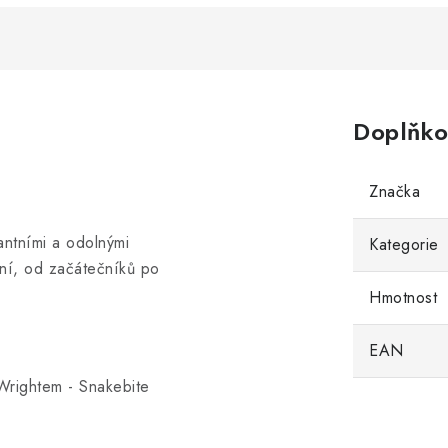
Doplňko
Značka
antními a odolnými
Kategorie
vní, od začátečníků po
Hmotnost
EAN
rightem - Snakebite