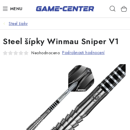
Přejít
Hleda
na
obsah
Šipky
Steel šipky
Kulečník
Steel šípky Winmau Sniper V1
Poker
Podrobnosti hodnocení
Neohodnoceno
Stolní fotbal
Akční zboží
Dárkové poukazy
Dárkové poukazy
Kontakty