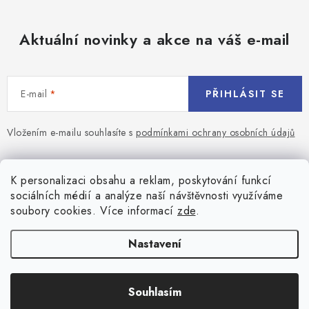
Aktuální novinky a akce na váš e-mail
E-mail
PŘIHLÁSIT SE
Vložením e-mailu souhlasíte s
podmínkami ochrany osobních údajů
Z
á
Blog
K personalizaci obsahu a reklam, poskytování funkcí
p
sociálních médií a analýze naší návštěvnosti využíváme
a
Jaký terč na šipky vybrat pro začátečníka?
soubory cookies. Více informací
zde
.
Přihlášení
t
í
Historie biliardu
Prihlásenie
Nastavení
Informace
Registrace
Všeobecné obchodní podmínky
Souhlasím
Copyright 2026
Game-center.cz
. Všechna práva vyhrazena.
Košík
Zásady ochrany osobních údajů
Vytvořil Shoptet