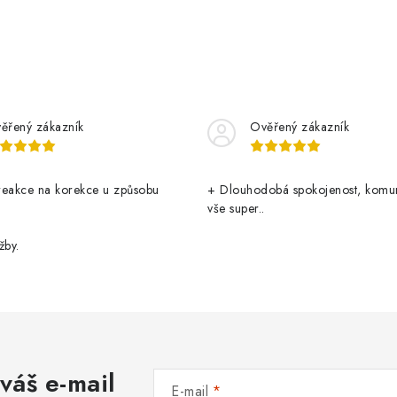
ěřený zákazník
Ověřený zákazník
reakce na korekce u způsobu
+ Dlouhodobá spokojenost, komu
vše super..
žby.
váš e-mail
E-mail