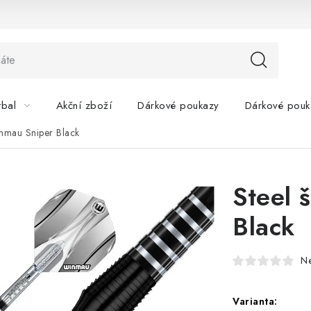
tbal
Akční zboží
Dárkové poukazy
Dárkové pouk
inmau Sniper Black
Steel 
Black
N
Varianta: