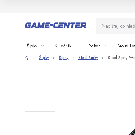
Přejít
na
obsah
Šipky
Kulečník
Poker
Stolní fo
Domů
Šipky
Šipky
Steel šipky
Steel šipky W