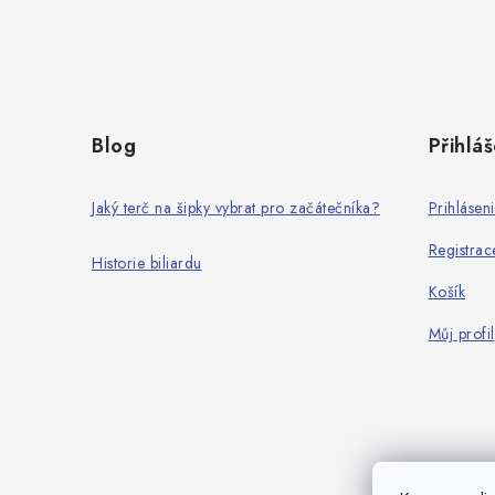
Z
á
Blog
Přihláš
p
a
Jaký terč na šipky vybrat pro začátečníka?
Prihlásen
t
Registrac
Historie biliardu
í
Košík
Můj profil