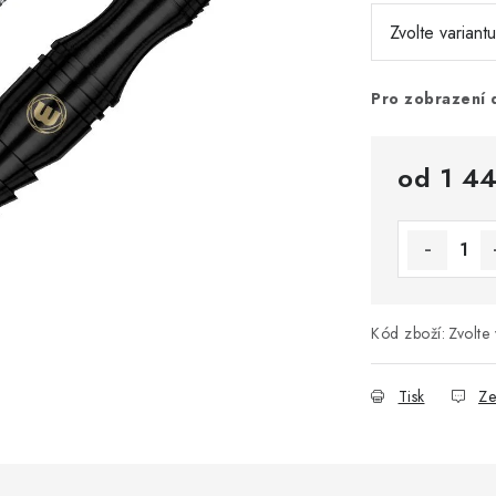
Pro zobrazení 
od
1 4
Měrná cena
Kód zboží:
Zvolte 
Tisk
Ze