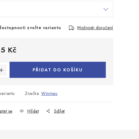
dostupnosti zvolte variantu
Možnosti doručení
45 Kč
:
PŘIDAT DO KOŠÍKU
variantu
Značka:
Winmau
ptat se
Hlídat
Sdílet