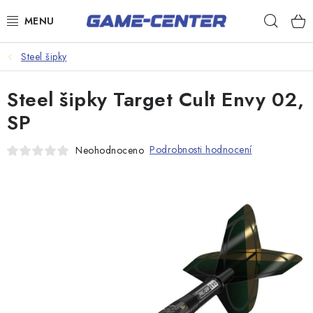
Přejít
Hleda
na
obsah
Šipky
Steel šipky
Kulečník
Steel šipky Target Cult Envy 02,
Poker
SP
Stolní fotbal
Podrobnosti hodnocení
Neohodnoceno
Akční zboží
Dárkové poukazy
Dárkové poukazy
Kontakty