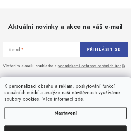
Aktuální novinky a akce na váš e-mail
E-mail
PŘIHLÁSIT SE
Vložením e-mailu souhlasíte s
podmínkami ochrany osobních údajů
Z
á
Blog
K personalizaci obsahu a reklam, poskytování funkcí
p
sociálních médií a analýze naší návštěvnosti využíváme
a
Jaký terč na šipky vybrat pro začátečníka?
soubory cookies. Více informací
zde
.
Přihlášení
t
í
Historie biliardu
Prihlásenie
Nastavení
Informace
Registrace
Všeobecné obchodní podmínky