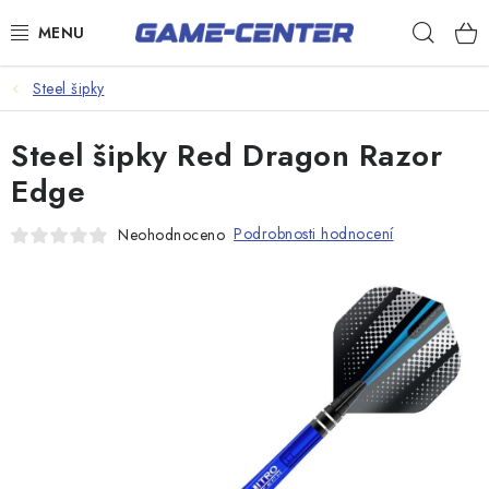
Přejít
Hleda
na
obsah
Šipky
Steel šipky
Kulečník
Steel šipky Red Dragon Razor
Poker
Edge
Stolní fotbal
Podrobnosti hodnocení
Neohodnoceno
Akční zboží
Dárkové poukazy
Dárkové poukazy
Kontakty