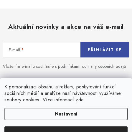
Aktuální novinky a akce na váš e-mail
E-mail
PŘIHLÁSIT SE
Vložením e-mailu souhlasíte s
podmínkami ochrany osobních údajů
Z
á
Blog
K personalizaci obsahu a reklam, poskytování funkcí
p
sociálních médií a analýze naší návštěvnosti využíváme
a
Jaký terč na šipky vybrat pro začátečníka?
soubory cookies. Více informací
zde
.
Přihlášení
t
í
Historie biliardu
Prihlásenie
Nastavení
Informace
Registrace
Všeobecné obchodní podmínky