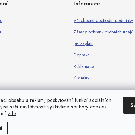
ení
Informace
ie
Všeobecné obchodní podmínky
e
Zásady ochrany osobních údajů
Jak zaplatit
Doprava
Reklamace
Kontakty
zaci obsahu a reklam, poskytování funkcí sociálních
S
lýze naší návštěvnosti využíváme soubory cookies.
mací
zde
.
Copyright 2026
Game-center.cz
. Všechna práva vyhrazena.
Vytvořil Shoptet
í