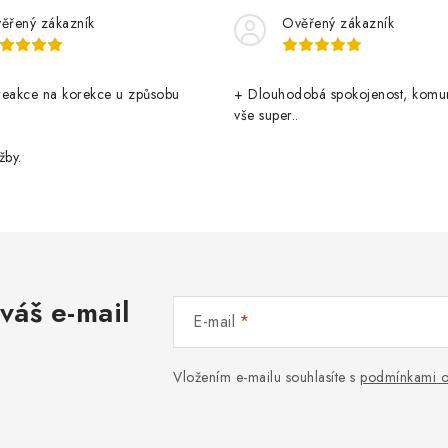
ěřený zákazník
Ověřený zákazník
reakce na korekce u způsobu
+ Dlouhodobá spokojenost, komu
vše super..
žby.
váš e-mail
E-mail
Vložením e-mailu souhlasíte s
podmínkami o