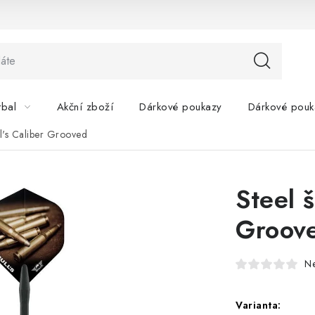
tbal
Akční zboží
Dárkové poukazy
Dárkové pouk
ll's Caliber Grooved
Steel š
Groov
N
Varianta: