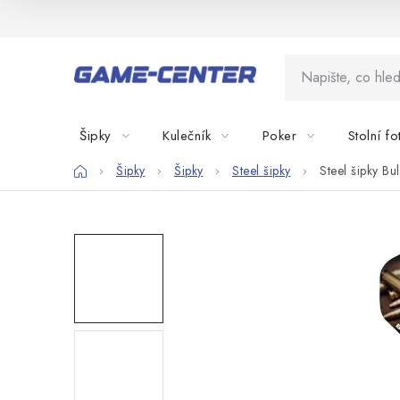
Přejít
na
obsah
Šipky
Kulečník
Poker
Stolní fo
Domů
Šipky
Šipky
Steel šipky
Steel šipky Bu