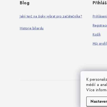
Blog
Přihláš
p
a
Jaký terč na šipky vybrat pro začátečníka?
Prihlásen
t
Registrac
Historie biliardu
í
Košík
Můj profil
K personali
médií a ana
Více infor
Nastaven