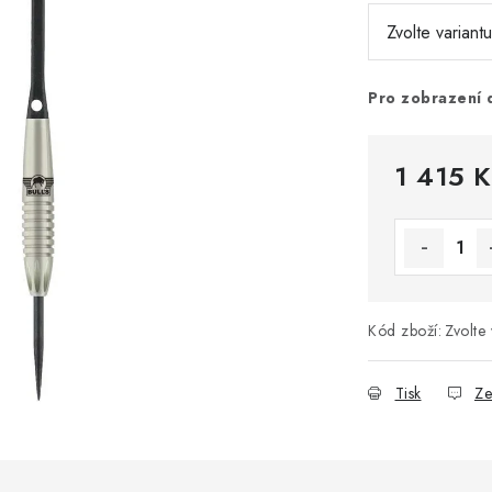
Pro zobrazení 
1 415 K
Měrná cena
Kód zboží:
Zvolte 
Tisk
Ze