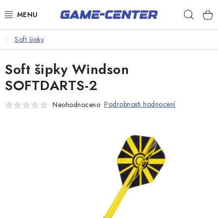
Přejít
Hleda
na
obsah
Šipky
Soft šipky
Kulečník
Soft šipky Windson
Poker
SOFTDARTS-2
Stolní fotbal
Podrobnosti hodnocení
Neohodnoceno
Akční zboží
Dárkové poukazy
Dárkové poukazy
Kontakty