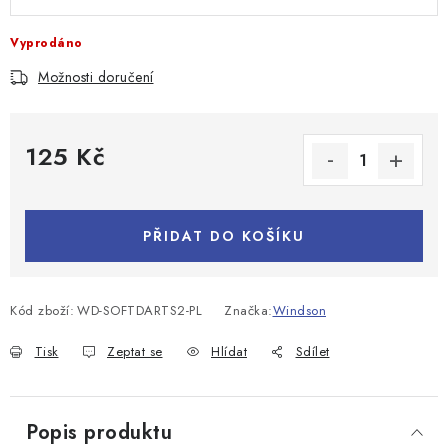
Vyprodáno
Možnosti doručení
125 Kč
Měrná cena:
PŘIDAT DO KOŠÍKU
Kód zboží:
WD-SOFTDARTS2-PL
Značka:
Windson
Tisk
Zeptat se
Hlídat
Sdílet
Popis produktu