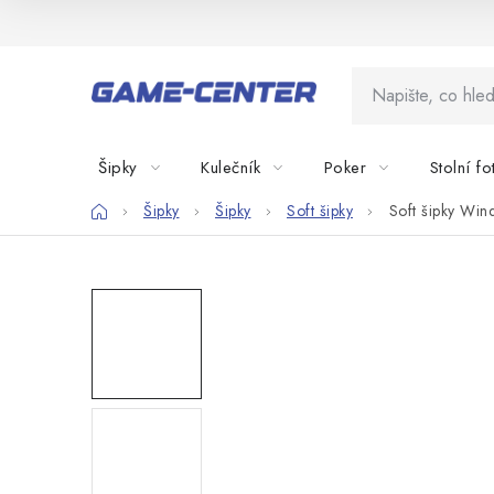
Přejít
na
obsah
Šipky
Kulečník
Poker
Stolní fo
Domů
Šipky
Šipky
Soft šipky
Soft šipky Win