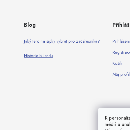
Z
á
Blog
Přihláš
p
a
Jaký terč na šipky vybrat pro začátečníka?
Prihlásen
t
Registrac
Historie biliardu
í
Košík
Můj profil
K personali
médií a ana