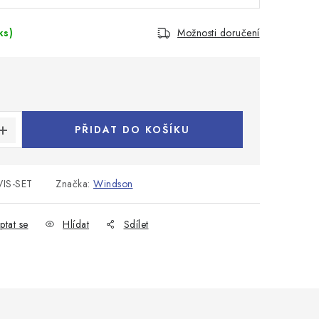
ks)
Možnosti doručení
:
PŘIDAT DO KOŠÍKU
IS-SET
Značka:
Windson
ptat se
Hlídat
Sdílet