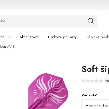
tbal
Akční zboží
Dárkové poukazy
Dárkové pouk
dson AVIS
Soft š
N
Varianta: