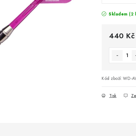
Skladem
(2 
440 Kč
Měrná cena
Kód zboží:
WD-AV
Tisk
Ze