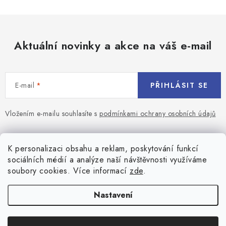
Aktuální novinky a akce na váš e-mail
E-mail
PŘIHLÁSIT SE
Vložením e-mailu souhlasíte s
podmínkami ochrany osobních údajů
Z
á
Blog
K personalizaci obsahu a reklam, poskytování funkcí
p
sociálních médií a analýze naší návštěvnosti využíváme
a
Jaký terč na šipky vybrat pro začátečníka?
soubory cookies. Více informací
zde
.
Přihlášení
t
í
Historie biliardu
Prihlásenie
Nastavení
Informace
Registrace
Všeobecné obchodní podmínky