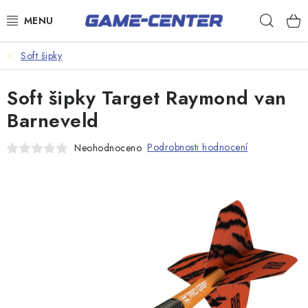
Přejít
Hleda
na
obsah
Šipky
Soft šipky
Kulečník
Soft šipky Target Raymond van
Poker
Barneveld
Stolní fotbal
Podrobnosti hodnocení
Neohodnoceno
Akční zboží
Dárkové poukazy
Dárkové poukazy
Kontakty