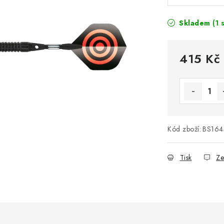
Skladem
(1 
415 Kč
Měrná cena
Kód zboží:
BS164
Tisk
Ze