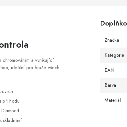
Doplňko
Značka
ontrola
Kategorie
ým chromováním a vynikající
chop, ideální pro hráče všech
EAN
Barva
 povrch
Materiál
u při hodu
ky Diamond
uskladnění