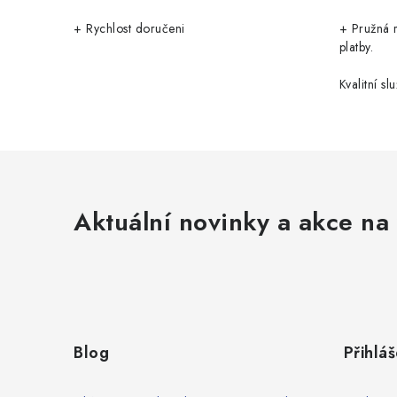
+ Rychlost doručeni
+ Pružná 
platby.
Kvalitní slu
Aktuální novinky a akce na 
Z
á
Blog
Přihláš
p