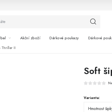
tbal
Akční zboží
Dárkové poukazy
Dárkové pouk
 Thriller II
Soft ši
N
Varianta: