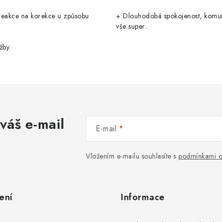
reakce na korekce u způsobu
+ Dlouhodobá spokojenost, komu
vše super..
žby.
váš e-mail
E-mail
Vložením e-mailu souhlasíte s
podmínkami o
ení
Informace