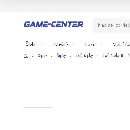
Přejít
na
obsah
Šipky
Kulečník
Poker
Stolní fo
Domů
Šipky
Šipky
Soft šipky
Soft šipky Bull's