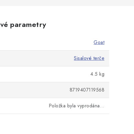
vé parametry
Goat
Sisalové terče
4.5 kg
8719407119568
Položka byla vyprodána…