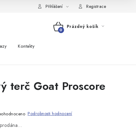
Přihlášení
Registrace
Prázdný košík
NÁKUPNÍ
azy
Kontakty
KOŠÍK
vý terč Goat Proscore
Podrobnosti hodnocení
eohodnoceno
vyprodána…