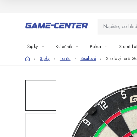
Přejít
na
obsah
Šipky
Kulečník
Poker
Stolní fo
Domů
Šipky
Terče
Sisalové
Sisalový terč G