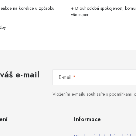
reakce na korekce u způsobu
+ Dlouhodobá spokojenost, komu
vše super..
žby.
váš e-mail
E-mail
Vložením e-mailu souhlasíte s
podmínkami o
ení
Informace