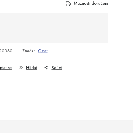
Možnosti doručení
:
00030
Značka:
Goat
ptat se
Hlídat
Sdílet