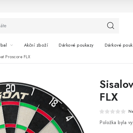
tbal
Akční zboží
Dárkové poukazy
Dárkové pouk
oat Proscore FLX
Sisalo
FLX
N
Položka byla 