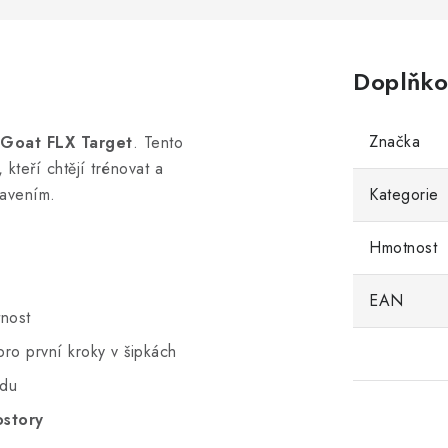
Doplňko
Značka
Goat FLX Target
. Tento
 kteří chtějí trénovat a
bavením.
Kategorie
Hmotnost
EAN
nost
ro první kroky v šipkách
odu
ostory