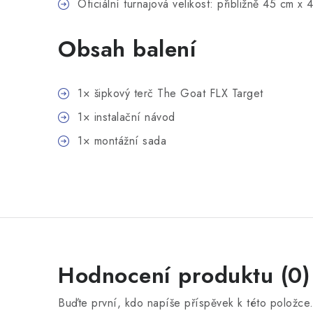
Oficiální turnajová velikost: přibližně 45 cm x 
Obsah balení
1× šipkový terč The Goat FLX Target
1× instalační návod
1× montážní sada
Hodnocení produktu (0)
Buďte první, kdo napíše příspěvek k této položce