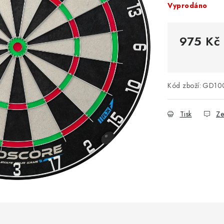
Vyprodáno
975 Kč
Měrná cena
Kód zboží:
GD10
Tisk
Ze