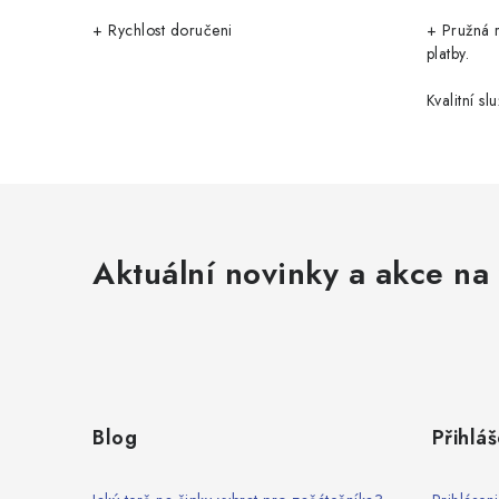
+ Rychlost doručeni
+ Pružná 
platby.
Kvalitní slu
Aktuální novinky a akce na 
Z
á
Blog
Přihláš
p