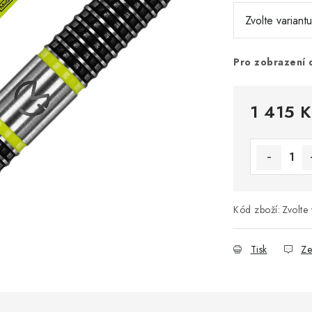
Pro zobrazení 
1 415 K
Měrná cena
Kód zboží:
Zvolte 
Tisk
Ze