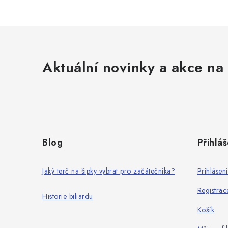
Aktuální novinky a akce na 
Z
á
Blog
Přihláš
p
a
Jaký terč na šipky vybrat pro začátečníka?
Prihlásen
t
Registrac
Historie biliardu
í
Košík