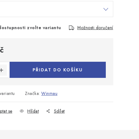
dostupnosti zvolte variantu
Možnosti doručení
č
:
PŘIDAT DO KOŠÍKU
variantu
Značka:
Winmau
ptat se
Hlídat
Sdílet