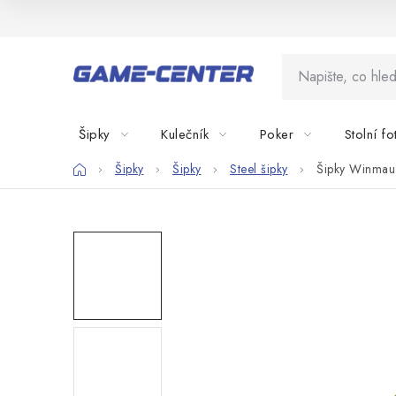
Přejít
na
obsah
Šipky
Kulečník
Poker
Stolní fo
Domů
Šipky
Šipky
Steel šipky
Šipky Winmau 