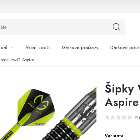
tbal
Akční zboží
Dárkové poukazy
Dárkové pouk
steel MvG Aspire
Šipky
Aspire
N
Varianta: