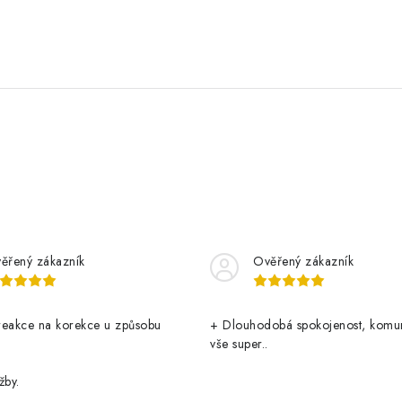
ěřený zákazník
Ověřený zákazník
reakce na korekce u způsobu
+ Dlouhodobá spokojenost, komu
vše super..
žby.