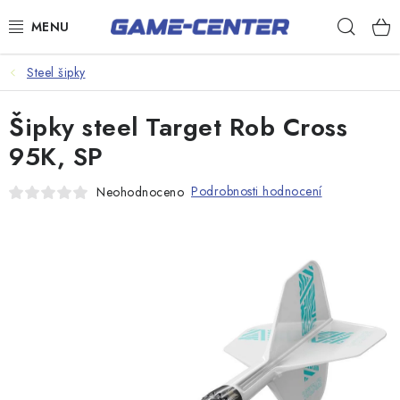
Přejít
Hleda
na
obsah
Šipky
Steel šipky
Kulečník
Šipky steel Target Rob Cross
Poker
95K, SP
Stolní fotbal
Podrobnosti hodnocení
Neohodnoceno
Akční zboží
Dárkové poukazy
Dárkové poukazy
Kontakty