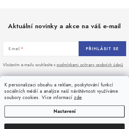
Aktuální novinky a akce na váš e-mail
E-mail
PŘIHLÁSIT SE
Vložením e-mailu souhlasíte s
podmínkami ochrany osobních údajů
Z
á
Blog
K personalizaci obsahu a reklam, poskytování funkcí
p
sociálních médií a analýze naší návštěvnosti využíváme
a
Jaký terč na šipky vybrat pro začátečníka?
soubory cookies. Více informací
zde
.
Přihlášení
t
í
Historie biliardu
Prihlásenie
Nastavení
Informace
Registrace
Všeobecné obchodní podmínky