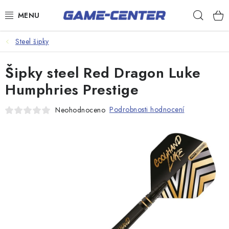
Přejít
Hleda
na
obsah
Šipky
Steel šipky
Kulečník
Šipky steel Red Dragon Luke
Poker
Humphries Prestige
Stolní fotbal
Podrobnosti hodnocení
Neohodnoceno
Akční zboží
Dárkové poukazy
Dárkové poukazy
Kontakty