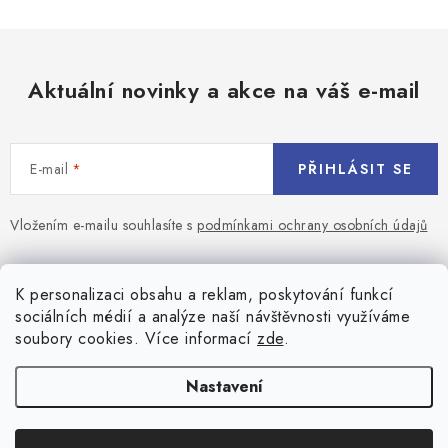
Aktuální novinky a akce na váš e-mail
E-mail
PŘIHLÁSIT SE
Vložením e-mailu souhlasíte s
podmínkami ochrany osobních údajů
Z
á
Blog
K personalizaci obsahu a reklam, poskytování funkcí
p
sociálních médií a analýze naší návštěvnosti využíváme
a
Jaký terč na šipky vybrat pro začátečníka?
soubory cookies. Více informací
zde
.
Přihlášení
t
í
Historie biliardu
Prihlásenie
Nastavení
Informace
Registrace
Všeobecné obchodní podmínky