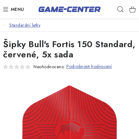
Přejít
Hleda
na
obsah
Šipky
Standardní letky
Kulečník
Šipky Bull's Fortis 150 Standard,
Poker
červené, 5x sada
Stolní fotbal
Podrobnosti hodnocení
Neohodnoceno
Akční zboží
Dárkové poukazy
Dárkové poukazy
Kontakty