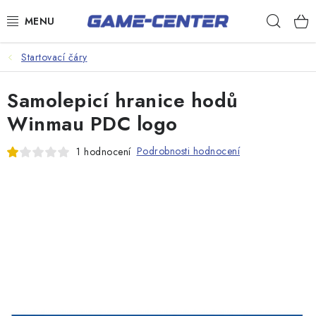
Přejít
Hleda
na
obsah
Šipky
Startovací čáry
Kulečník
Samolepicí hranice hodů
Poker
Winmau PDC logo
Stolní fotbal
Podrobnosti hodnocení
1 hodnocení
Akční zboží
Dárkové poukazy
Dárkové poukazy
Kontakty