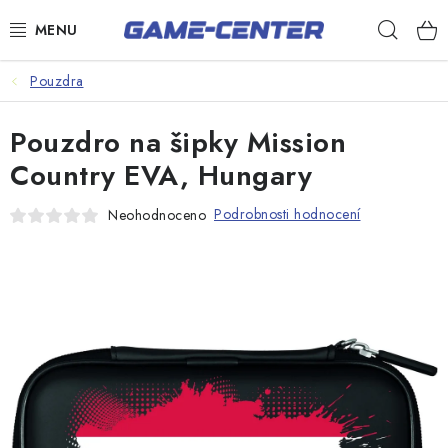
Přejít
Hleda
na
obsah
Šipky
Pouzdra
Kulečník
Pouzdro na šipky Mission
Poker
Country EVA, Hungary
Stolní fotbal
Podrobnosti hodnocení
Neohodnoceno
Akční zboží
Dárkové poukazy
Dárkové poukazy
Kontakty