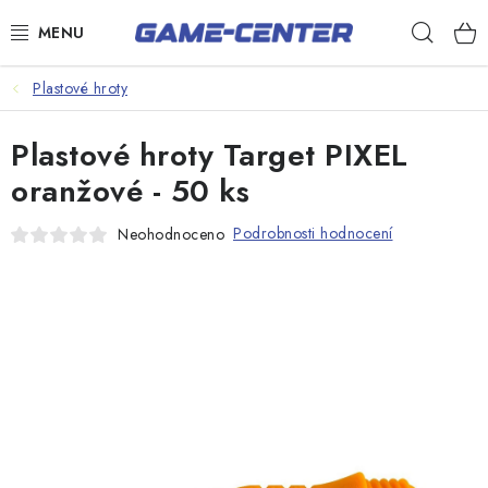
Přejít
Hleda
na
obsah
Šipky
Plastové hroty
Kulečník
Plastové hroty Target PIXEL
Poker
oranžové - 50 ks
Stolní fotbal
Podrobnosti hodnocení
Neohodnoceno
Akční zboží
Dárkové poukazy
Dárkové poukazy
Kontakty