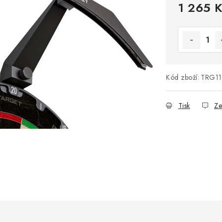
1 265 
Měrná cena
Kód zboží:
TRG11
Tisk
Ze