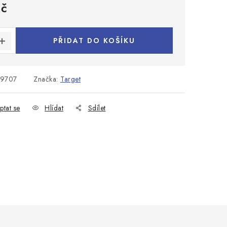
Kč
:
PŘIDAT DO KOŠÍKU
9707
Značka:
Target
ptat se
Hlídat
Sdílet