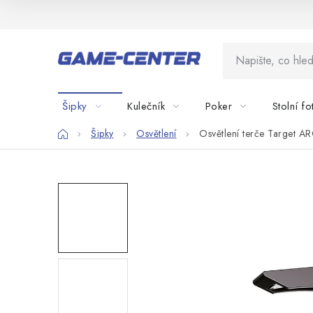
Přejít
na
obsah
Šipky
Kulečník
Poker
Stolní fo
Domů
Šipky
Osvětlení
Osvětlení terče Target A