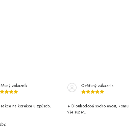
ěřený zákazník
Ověřený zákazník
reakce na korekce u způsobu
+ Dlouhodobá spokojenost, komu
vše super..
žby.