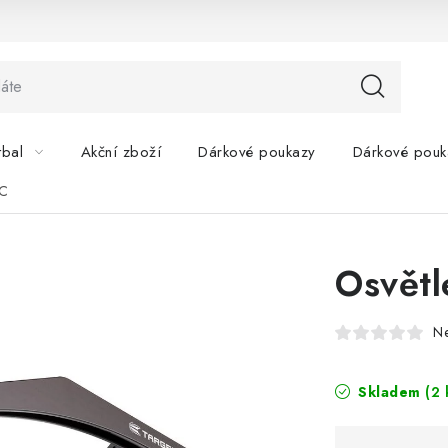
tbal
Akční zboží
Dárkové poukazy
Dárkové pouk
RC
Osvětl
N
Skladem
(2 