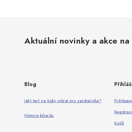
Aktuální novinky a akce na 
Z
á
Blog
Přihláš
p
a
Jaký terč na šipky vybrat pro začátečníka?
Prihlásen
t
Registrac
Historie biliardu
í
Košík