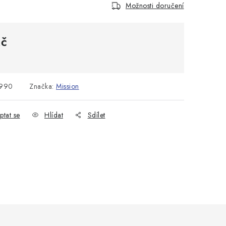
Možnosti doručení
Kč
:
990
Značka:
Mission
ptat se
Hlídat
Sdílet