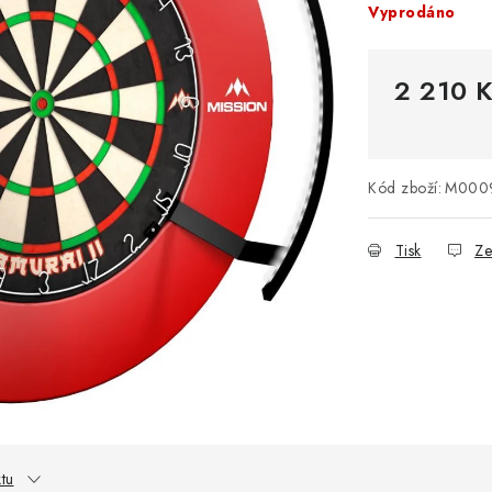
Vyprodáno
2 210 
Měrná cena
Kód zboží:
M000
Tisk
Ze
tu