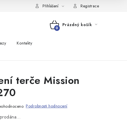
Přihlášení
Registrace
Prázdný košík
NÁKUPNÍ
azy
Kontakty
KOŠÍK
ení terče Mission
270
Podrobnosti hodnocení
eohodnoceno
vyprodána…