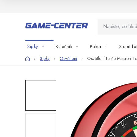
Přejít
na
obsah
Šipky
Kulečník
Poker
Stolní fo
Domů
Šipky
Osvětlení
Osvětlení terče Mission T