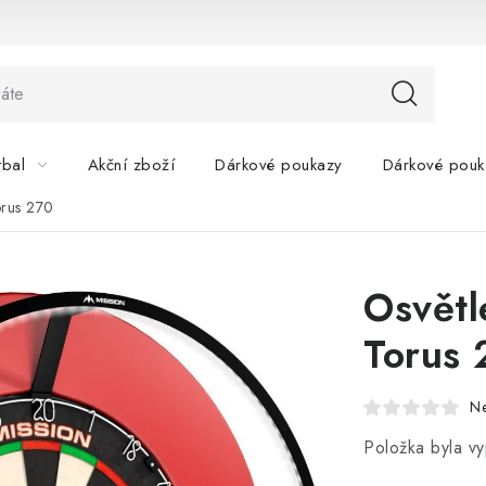
tbal
Akční zboží
Dárkové poukazy
Dárkové pouk
orus 270
Osvětl
Torus 
N
Položka byla 