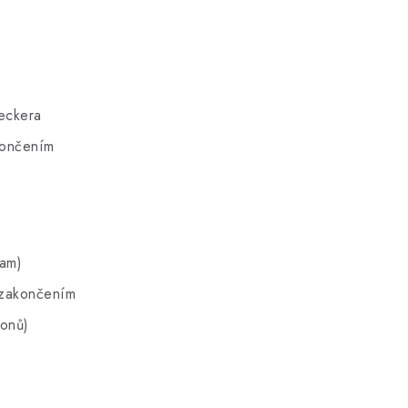
eckera
končením
ram)
 zakončením
ronů)