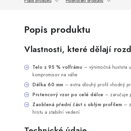
Popis produktu
Hodnocení produktu
Popis produktu
Vlastnosti, které dělají rozd
Telo z 95 % volfrámu
– výnimočná hustota u
kompromisov na váhe
Délka 60 mm
– extra dlouhý profil vhodný p
Prstencový vzor po celé délce
– zaručuje p
Zaoblená přední část s oblým profilem
– z
hrotu a stabilní vedení
Technické údaje