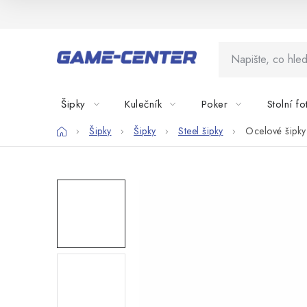
Přejít
na
obsah
Šipky
Kulečník
Poker
Stolní fo
Domů
Šipky
Šipky
Steel šipky
Ocelové šipky