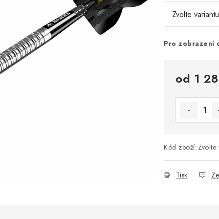
Pro zobrazení 
od
1 28
Měrná cena
Kód zboží:
Zvolte 
Tisk
Ze