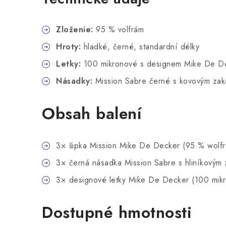
Zloženie:
95 % volfrám
Hroty:
hladké, černé, standardní délky
Letky:
100 mikronové s designem Mike De D
Násadky:
Mission Sabre černé s kovovým za
Obsah balení
3× šipka Mission Mike De Decker (95 % wolf
3× černá násadka Mission Sabre s hliníkovým
3× designové letky Mike De Decker (100 mik
Dostupné hmotnosti