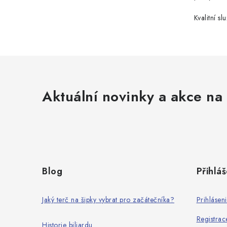
Kvalitní slu
Aktuální novinky a akce na 
Z
á
Blog
Přihláš
p
a
Jaký terč na šipky vybrat pro začátečníka?
Prihlásen
t
Registrac
Historie biliardu