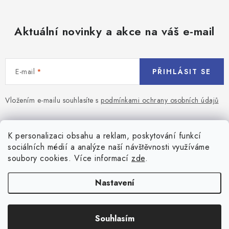
Aktuální novinky a akce na váš e-mail
E-mail
PŘIHLÁSIT SE
Vložením e-mailu souhlasíte s
podmínkami ochrany osobních údajů
Z
á
Blog
K personalizaci obsahu a reklam, poskytování funkcí
p
sociálních médií a analýze naší návštěvnosti využíváme
a
Jaký terč na šipky vybrat pro začátečníka?
soubory cookies. Více informací
zde
.
Přihlášení
t
í
Historie biliardu
Prihlásenie
Nastavení
Informace
Registrace
Všeobecné obchodní podmínky
Souhlasím
Copyright 2026
Game-center.cz
. Všechna práva vyhrazena.
Košík
Zásady ochrany osobních údajů