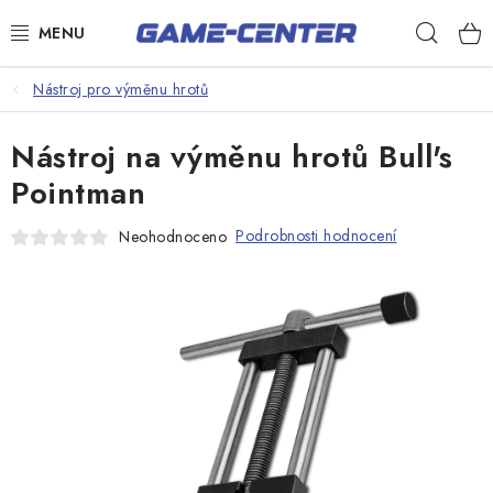
Přejít
Hleda
na
obsah
Šipky
Nástroj pro výměnu hrotů
Kulečník
Nástroj na výměnu hrotů Bull's
Poker
Pointman
Stolní fotbal
Podrobnosti hodnocení
Neohodnoceno
Akční zboží
Dárkové poukazy
Dárkové poukazy
Kontakty