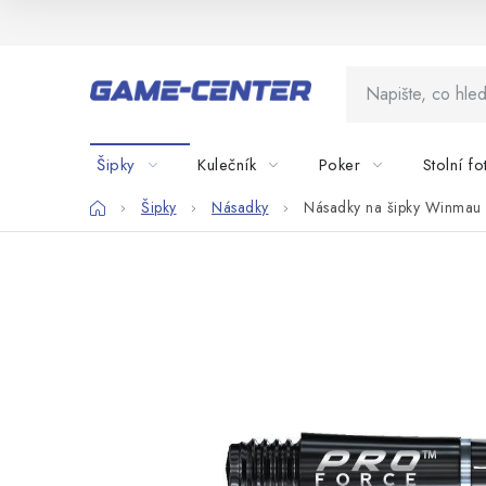
Přejít
na
obsah
Šipky
Kulečník
Poker
Stolní fo
Domů
Šipky
Násadky
Násadky na šipky Winmau 