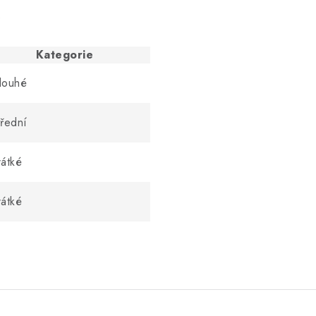
Kategorie
louhé
třední
rátké
rátké