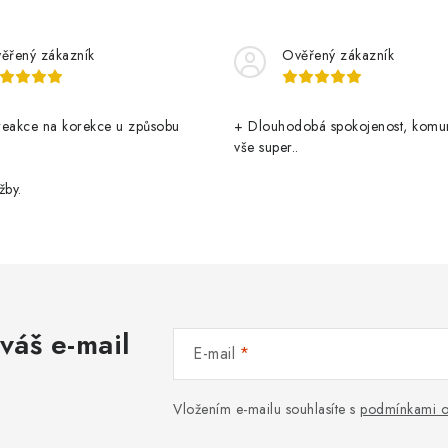
ěřený zákazník
Ověřený zákazník
reakce na korekce u způsobu
+ Dlouhodobá spokojenost, komu
vše super..
žby.
váš e-mail
E-mail
Vložením e-mailu souhlasíte s
podmínkami o