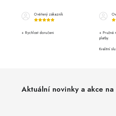
Ověřený zákazník
Ov
+ Rychlost doručeni
+ Pružná 
platby.
Kvalitní slu
Aktuální novinky a akce na 
Z