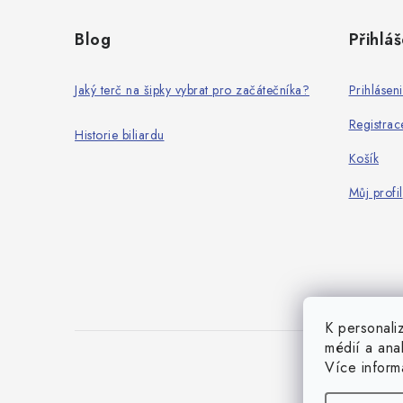
á
Blog
Přihláš
p
a
Jaký terč na šipky vybrat pro začátečníka?
Prihlásen
t
Registrac
Historie biliardu
í
Košík
Můj profil
K personali
médií a ana
Více infor