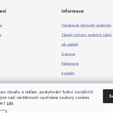
ení
Informace
ie
Všeobecné obchodní podmínky
e
Zásady ochrany osobních údajů
Jak zaplatit
Doprava
Reklamace
Kontakty
zaci obsahu a reklam, poskytování funkcí sociálních
S
lýze naší návštěvnosti využíváme soubory cookies.
mací
zde
.
Copyright 2026
Game-center.cz
. Všechna práva vyhrazena.
Vytvořil Shoptet