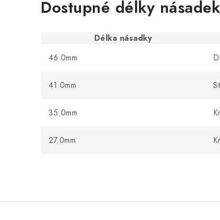
Dostupné délky násadek
Délka násadky
46.0mm
D
41.0mm
S
35.0mm
K
27.0mm
K