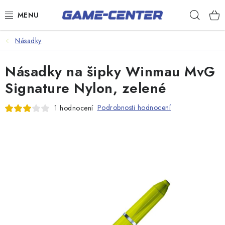
Přejít
Hleda
na
obsah
Šipky
Násadky
Kulečník
Násadky na šipky Winmau MvG
Poker
Signature Nylon, zelené
Stolní fotbal
Podrobnosti hodnocení
1 hodnocení
Akční zboží
Dárkové poukazy
Dárkové poukazy
Kontakty