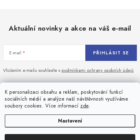
Aktuální novinky a akce na váš e-mail
E-mail
PŘIHLÁSIT SE
Vložením e-mailu souhlasíte s
podmínkami ochrany osobních údajů
Z
á
Blog
K personalizaci obsahu a reklam, poskytování funkcí
p
sociálních médií a analýze naší návštěvnosti využíváme
a
Jaký terč na šipky vybrat pro začátečníka?
soubory cookies. Více informací
zde
.
Přihlášení
t
í
Historie biliardu
Prihlásenie
Nastavení
Informace
Registrace
Všeobecné obchodní podmínky