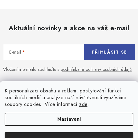
Aktuální novinky a akce na váš e-mail
E-mail
PŘIHLÁSIT SE
Vložením e-mailu souhlasíte s
podmínkami ochrany osobních údajů
Z
á
Blog
K personalizaci obsahu a reklam, poskytování funkcí
p
sociálních médií a analýze naší návštěvnosti využíváme
a
Jaký terč na šipky vybrat pro začátečníka?
soubory cookies. Více informací
zde
.
Přihlášení
t
í
Historie biliardu
Prihlásenie
Nastavení
Informace
Registrace
Všeobecné obchodní podmínky