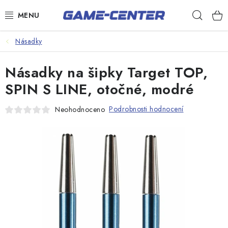
Přejít
Hleda
na
obsah
Šipky
Násadky
Kulečník
Násadky na šipky Target TOP,
Poker
SPIN S LINE, otočné, modré
Stolní fotbal
Podrobnosti hodnocení
Neohodnoceno
Akční zboží
Dárkové poukazy
Dárkové poukazy
Kontakty