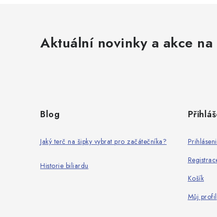
Aktuální novinky a akce na 
Z
á
Blog
Přihláš
p
a
Jaký terč na šipky vybrat pro začátečníka?
Prihlásen
t
Registrac
Historie biliardu
í
Košík
Můj profil