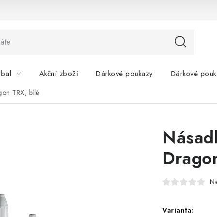
tbal
Akční zboží
Dárkové poukazy
Dárkové pouk
gon TRX, bílé
Násadk
Dragon
N
Varianta: