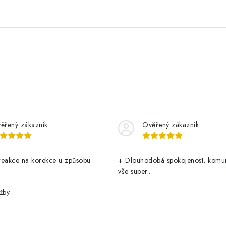
ěřený zákazník
Ověřený zákazník
reakce na korekce u způsobu
+ Dlouhodobá spokojenost, komu
vše super..
žby.