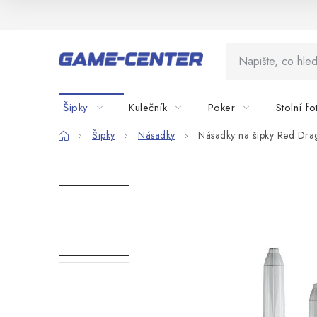
Přejít
na
obsah
Šipky
Kulečník
Poker
Stolní fo
Domů
Šipky
Násadky
Násadky na šipky Red Dra