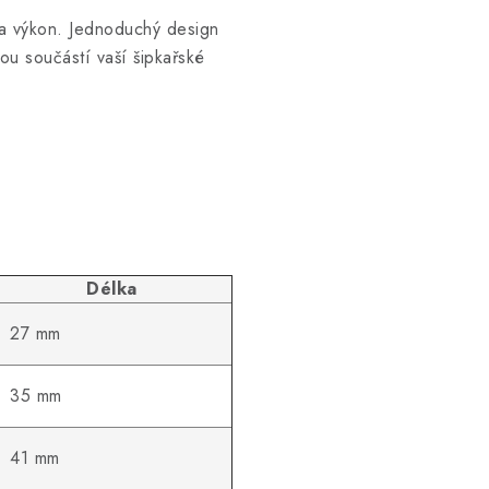
t a výkon. Jednoduchý design
nou součástí vaší šipkařské
Délka
27 mm
35 mm
41 mm