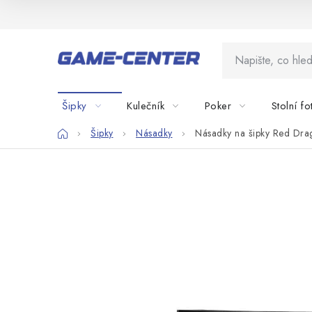
Přejít
na
obsah
Šipky
Kulečník
Poker
Stolní fo
Domů
Šipky
Násadky
Násadky na šipky Red Drag