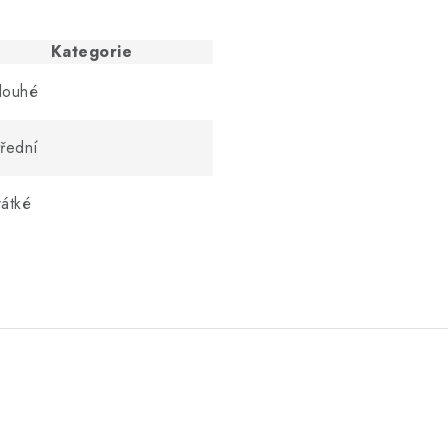
Kategorie
louhé
třední
rátké