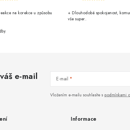
reakce na korekce u způsobu
+ Dlouhodobá spokojenost, komu
vše super..
žby.
váš e-mail
E-mail
Vložením e-mailu souhlasíte s
podmínkami o
ení
Informace