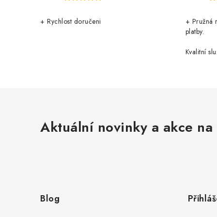
+ Rychlost doručeni
+ Pružná 
platby.
Kvalitní slu
Aktuální novinky a akce na 
Z
á
Blog
Přihláš
p