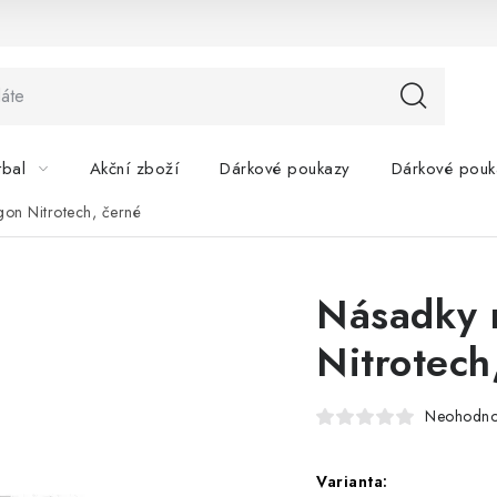
tbal
Akční zboží
Dárkové poukazy
Dárkové pouk
on Nitrotech, černé
Násadky 
Nitrotech
Neohodn
Varianta: