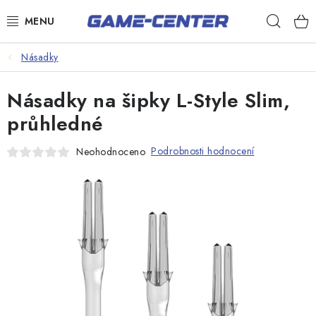
Přejít
Hleda
na
obsah
Šipky
Násadky
Kulečník
Násadky na šipky L-Style Slim,
Poker
průhledné
Stolní fotbal
Podrobnosti hodnocení
Neohodnoceno
Akční zboží
Dárkové poukazy
Dárkové poukazy
Kontakty