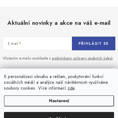
Aktuální novinky a akce na váš e-mail
E-mail
PŘIHLÁSIT SE
Vložením e-mailu souhlasíte s
podmínkami ochrany osobních údajů
Z
á
Blog
K personalizaci obsahu a reklam, poskytování funkcí
p
sociálních médií a analýze naší návštěvnosti využíváme
a
Jaký terč na šipky vybrat pro začátečníka?
soubory cookies. Více informací
zde
.
Přihlášení
t
í
Historie biliardu
Prihlásenie
Nastavení
Informace
Registrace
Všeobecné obchodní podmínky