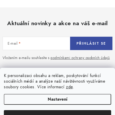
Aktuální novinky a akce na váš e-mail
E-mail
PŘIHLÁSIT SE
Vložením e-mailu souhlasíte s
podmínkami ochrany osobních údajů
Z
á
Blog
K personalizaci obsahu a reklam, poskytování funkcí
p
sociálních médií a analýze naší návštěvnosti využíváme
a
Jaký terč na šipky vybrat pro začátečníka?
soubory cookies. Více informací
zde
.
Přihlášení
t
í
Historie biliardu
Prihlásenie
Nastavení
Informace
Registrace
Všeobecné obchodní podmínky