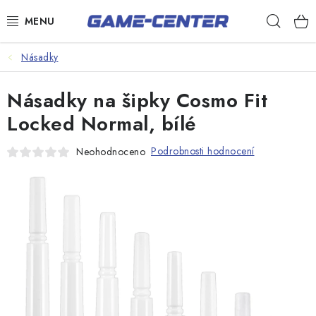
Přejít
Hleda
na
obsah
Šipky
Násadky
Kulečník
Násadky na šipky Cosmo Fit
Poker
Locked Normal, bílé
Stolní fotbal
Podrobnosti hodnocení
Neohodnoceno
Akční zboží
Dárkové poukazy
Dárkové poukazy
Kontakty