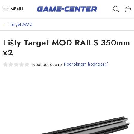
Přejít
Hleda
na
obsah
Šipky
Target MOD
Kulečník
Lišty Target MOD RAILS 350mm
Poker
x2
Stolní fotbal
Podrobnosti hodnocení
Neohodnoceno
Akční zboží
Dárkové poukazy
Dárkové poukazy
Kontakty