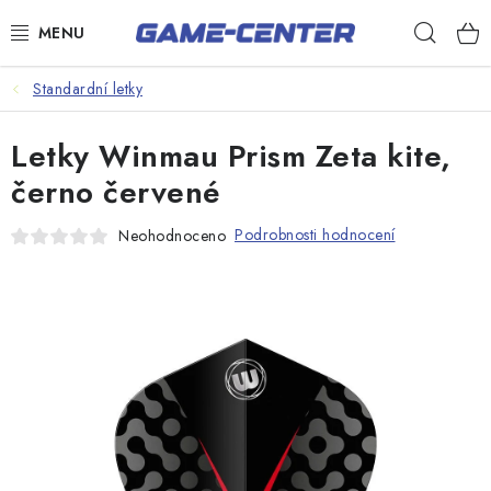
Přejít
Hleda
na
obsah
Šipky
Standardní letky
Kulečník
Letky Winmau Prism Zeta kite,
Poker
černo červené
Stolní fotbal
Podrobnosti hodnocení
Neohodnoceno
Akční zboží
Dárkové poukazy
Dárkové poukazy
Kontakty