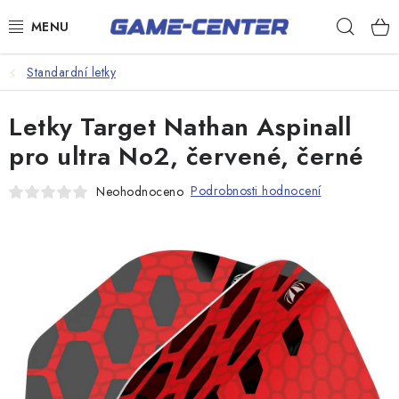
Přejít
Hleda
na
obsah
Šipky
Standardní letky
Kulečník
Letky Target Nathan Aspinall
Poker
pro ultra No2, červené, černé
Stolní fotbal
Podrobnosti hodnocení
Neohodnoceno
Akční zboží
Dárkové poukazy
Dárkové poukazy
Kontakty