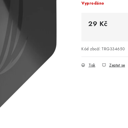
Vyprodáno
29 Kč
Měrná cena:
Kód zboží:
TRG334650
Tisk
Zeptat se