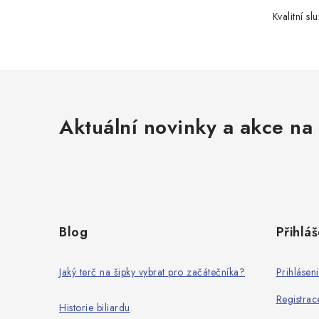
Kvalitní slu
Aktuální novinky a akce na 
Z
á
Blog
Přihláš
p
a
Jaký terč na šipky vybrat pro začátečníka?
Prihlásen
t
Registrac
Historie biliardu