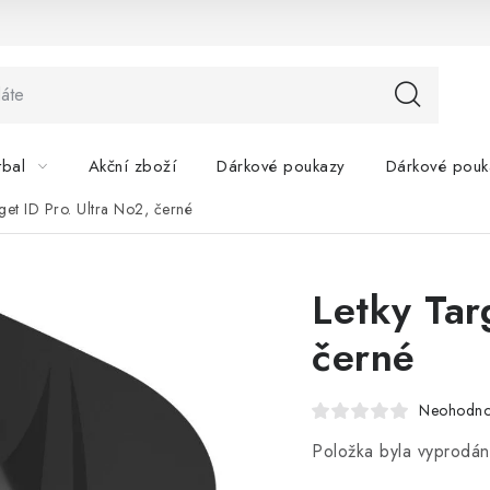
tbal
Akční zboží
Dárkové poukazy
Dárkové pouk
get ID Pro. Ultra No2, černé
Letky Tar
černé
Neohodn
Položka byla vyprodá