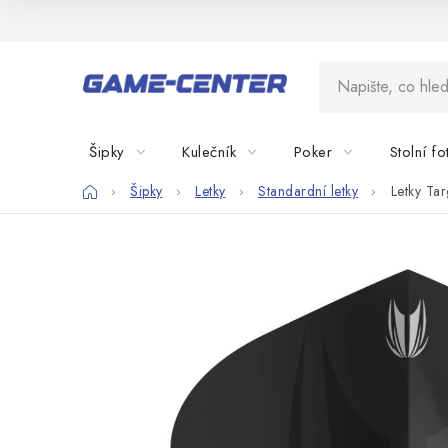
Přejít
na
obsah
Šipky
Kulečník
Poker
Stolní fo
Domů
Šipky
Letky
Standardní letky
Letky Tar