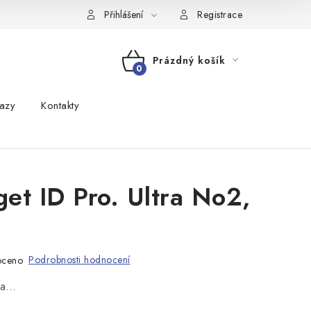
Přihlášení
Registrace
Prázdný košík
NÁKUPNÍ
azy
Kontakty
KOŠÍK
get ID Pro. Ultra No2,
Podrobnosti hodnocení
oceno
na…