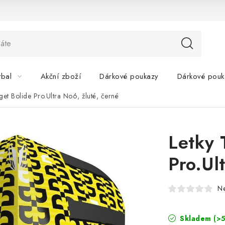
tbal
Akční zboží
Dárkové poukazy
Dárkové pouk
get Bolide Pro.Ultra No6, žluté, černé
Letky 
Pro.Ul
N
Skladem
(>5