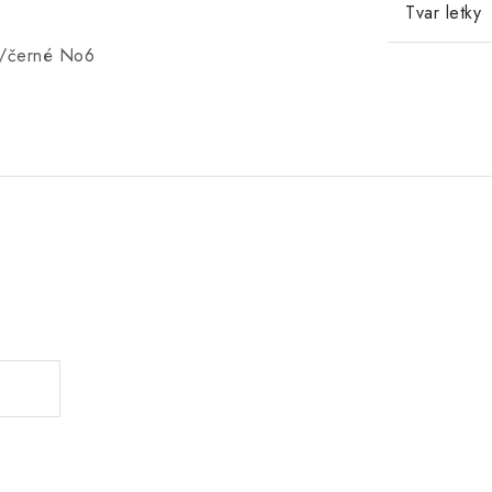
Tvar letky
té/černé No6
.