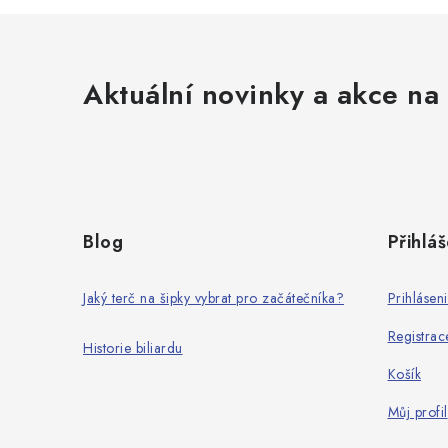
Aktuální novinky a akce na 
Z
á
Blog
Přihláš
p
a
Jaký terč na šipky vybrat pro začátečníka?
Prihlásen
t
Registrac
Historie biliardu
í
Košík
Můj profil