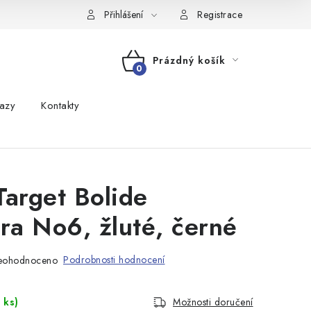
Přihlášení
Registrace
Prázdný košík
NÁKUPNÍ
azy
Kontakty
KOŠÍK
Target Bolide
tra No6, žluté, černé
Podrobnosti hodnocení
eohodnoceno
 ks)
Možnosti doručení