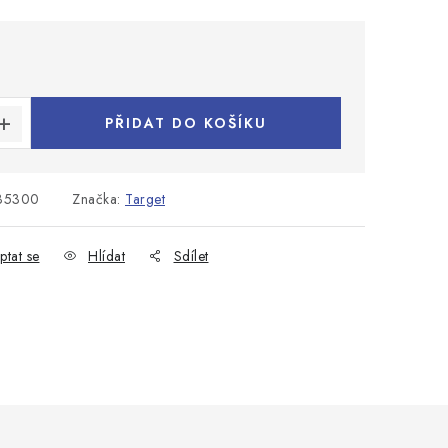
:
PŘIDAT DO KOŠÍKU
35300
Značka:
Target
ptat se
Hlídat
Sdílet