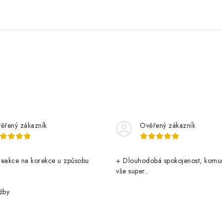
ěřený zákazník
Ověřený zákazník
reakce na korekce u způsobu
+ Dlouhodobá spokojenost, komu
vše super..
žby.