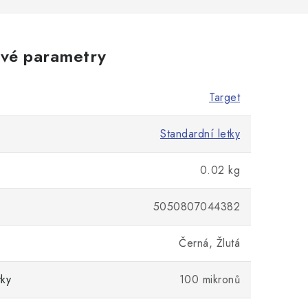
vé parametry
Target
Standardní letky
0.02 kg
5050807044382
Černá, Žlutá
tky
100 mikronů