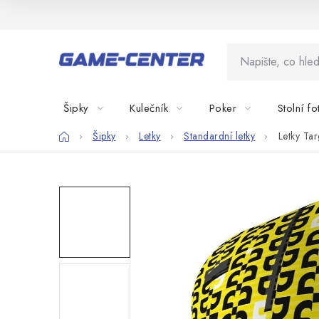
Přejít
na
obsah
Šipky
Kulečník
Poker
Stolní fo
Domů
Šipky
Letky
Standardní letky
Letky Tar