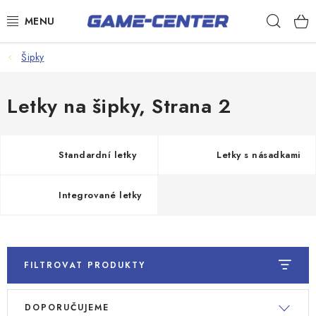
Přejít
Hleda
na
obsah
Šipky
Šipky
Kulečník
Letky na šipky
, Strana 2
Poker
Stolní fotbal
Standardní letky
Letky s násadkami
Akční zboží
Integrované letky
Dárkové poukazy
Dárkové poukazy
Kontakty
FILTROVAT PRODUKTY
V
Ř
DOPORUČUJEME