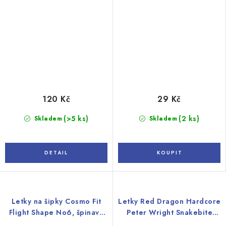
120 Kč
29 Kč
(>5 ks)
(2 ks)
Skladem
Skladem
Letky na šipky Cosmo Fit
Letky Red Dragon Hardcore
Flight Shape No6, špinavě
Peter Wright Snakebite
bílé
Freestyle, růžovo-modré