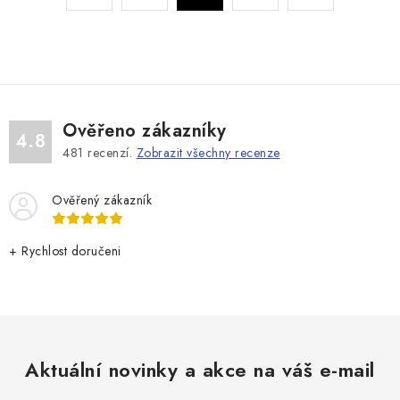
a
r
c
á
n
í
k
p
o
r
v
v
Ověřeno zákazníky
4.8
á
k
481
recenzí.
Zobrazit všechny recenze
n
y
í
v
Ověřený zákazník
ý
p
+ Rychlost doručeni
i
s
u
Aktuální novinky a akce na váš e-mail