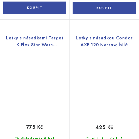
Letky s násadkami Target
Letky s násadkou Condor
K-Flex Star Wars
AXE 120 Narrow, bílé
Mandalorian No2 dárková
sada
775 Kč
425 Kč