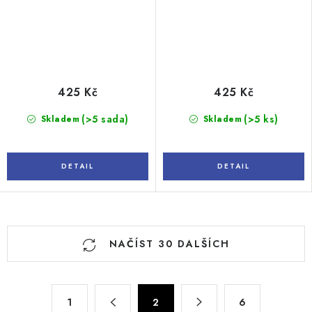
425 Kč
425 Kč
(>5 sada)
(>5 ks)
Skladem
Skladem
O
NAČÍST 30 DALŠÍCH
v
l
á
S
d
1
2
6
t