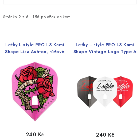
ý
a
p
z
i
e
Stránka
2
z
6
-
156
položek celkem
s
n
p
í
r
p
Letky L-style PRO L3 Kami
Letky L-style PRO L3 Kami
o
r
Shape Lisa Ashton, růžové
Shape Vintage Logo Type A
d
o
u
d
k
u
t
k
ů
t
ů
240 Kč
240 Kč