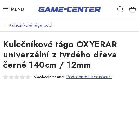
Přejít
Hleda
na
obsah
Šipky
Kulečníková tága pool
Kulečník
Kulečníkové tágo OXYERAR
Poker
univerzální z tvrdého dřeva
černé 140cm / 12mm
Stolní fotbal
Akční zboží
Podrobnosti hodnocení
Neohodnoceno
Dárkové poukazy
Dárkové poukazy
Kontakty