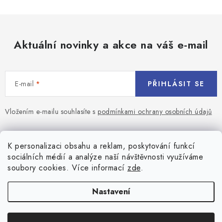
Aktuální novinky a akce na váš e-mail
E-mail
PŘIHLÁSIT SE
Vložením e-mailu souhlasíte s
podmínkami ochrany osobních údajů
Z
á
Blog
K personalizaci obsahu a reklam, poskytování funkcí
p
sociálních médií a analýze naší návštěvnosti využíváme
a
Jaký terč na šipky vybrat pro začátečníka?
soubory cookies. Více informací
zde
.
Přihlášení
t
í
Historie biliardu
Prihlásenie
Nastavení
Informace
Registrace
Všeobecné obchodní podmínky