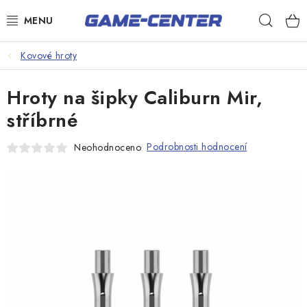
Přejít
Hleda
na
obsah
Šipky
Kovové hroty
Kulečník
Hroty na šipky Caliburn Mir,
Poker
stříbrné
Stolní fotbal
Podrobnosti hodnocení
Neohodnoceno
Akční zboží
Dárkové poukazy
Dárkové poukazy
Kontakty