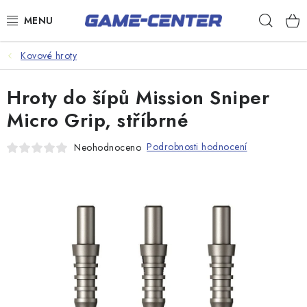
Přejít
Hleda
na
obsah
Šipky
Kovové hroty
Kulečník
Hroty do šípů Mission Sniper
Poker
Micro Grip, stříbrné
Stolní fotbal
Podrobnosti hodnocení
Neohodnoceno
Akční zboží
Dárkové poukazy
Dárkové poukazy
Kontakty